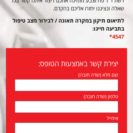
רשת ד"ר פח וצבע מזמינה אתכם ליצור איתנו קשר בכל
שאלה ונציגנו יחזרו אליכם בהקדם.
לתיאום תיקון במקרה תאונה / לבירור מצב טיפול
בתביעה חייגו:
4547*
יצירת קשר באמצעות הטופס:
שם מלא (שדה חובה)
טלפון (שדה חובה)
אימייל