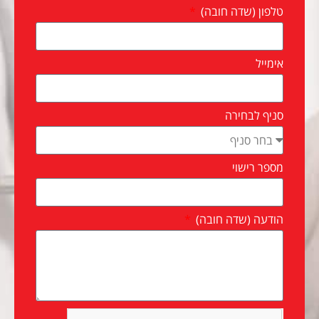
טלפון (שדה חובה)
אימייל
סניף לבחירה
מספר רישוי
הודעה (שדה חובה)