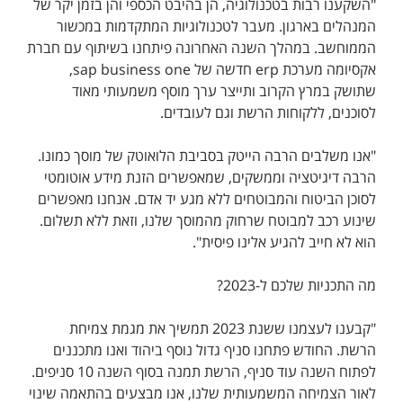
"השקענו רבות בטכנולוגיה, הן בהיבט הכספי והן בזמן יקר של
המנהלים בארגון. מעבר לטכנולוגיות המתקדמות במכשור
הממוחשב. במהלך השנה האחרונה פיתחנו בשיתוף עם חברת
אקסיומה מערכת erp חדשה של sap business one,
שתושק במרץ הקרוב ותייצר ערך מוסף משמעותי מאוד
לסוכנים, ללקוחות הרשת וגם לעובדים.
"אנו משלבים הרבה הייטק בסביבת הלואוטק של מוסך כמונו.
הרבה דיגיטציה וממשקים, שמאפשרים הזנת מידע אוטומטי
לסוכן הביטוח והמבוטחים ללא מגע יד אדם. אנחנו מאפשרים
שינוע רכב למבוטח שרחוק מהמוסך שלנו, וזאת ללא תשלום.
הוא לא חייב להגיע אלינו פיסית".
מה התכניות שלכם ל-2023?
"קבענו לעצמנו ששנת 2023 תמשיך את מגמת צמיחת
הרשת. החודש פתחנו סניף גדול נוסף ביהוד ואנו מתכננים
לפתוח השנה עוד סניף, הרשת תמנה בסוף השנה 10 סניפים.
לאור הצמיחה המשמעותית שלנו, אנו מבצעים בהתאמה שינוי